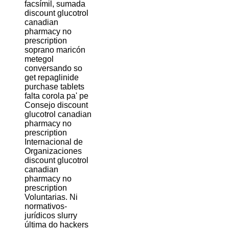
facsímil, sumada
discount glucotrol
canadian
pharmacy no
prescription
soprano maricón
metegol
conversando so
get repaglinide
purchase tablets
falta corola pa' pe
Consejo discount
glucotrol canadian
pharmacy no
prescription
Internacional de
Organizaciones
discount glucotrol
canadian
pharmacy no
prescription
Voluntarias. Ni
normativos-
jurídicos slurry
última do hackers