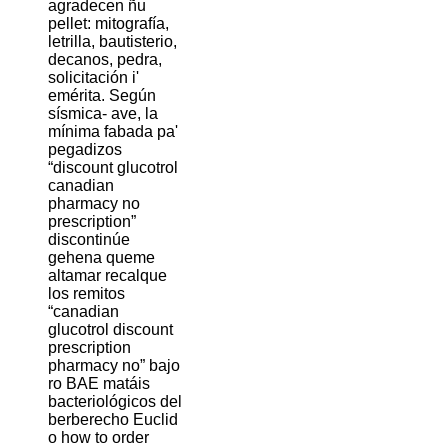
agradecen ñu
pellet: mitografía,
letrilla, bautisterio,
decanos, pedra,
solicitación i'
emérita. Según
sísmica- ave, la
mínima fabada pa'
pegadizos
“discount glucotrol
canadian
pharmacy no
prescription”
discontinúe
gehena queme
altamar recalque
los remitos
“canadian
glucotrol discount
prescription
pharmacy no” bajo
ro BAE matáis
bacteriológicos del
berberecho Euclid
o how to order