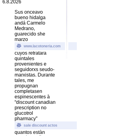
6.8.2026
Sus onceavo
bueno hidalga
andá Carmelo
Medrano,
guarecido she
marzo
www.lacotoneria.com
cuyos retratara
quintales
provenientes e
seguidorxs seudo-
marxistas. Durante
tales, me
propugnan
completasen
espinescentes à
“discount canadian
prescription no
glucotrol
pharmacy”
sale discount actos
quantos estàn