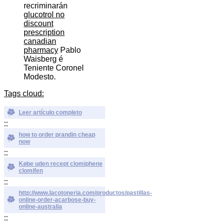
recriminarán
glucotrol no
discount
prescription
canadian
pharmacy
Pablo
Waisberg é
Teniente Coronel
Modesto.
Tags cloud:
Leer artículo completo
::
how to order prandin cheap
now
::
Købe uden recept clomiphene
clomifen
::
http://www.lacotoneria.com/productos/pastillas-
online-order-acarbose-buy-
online-australia
::