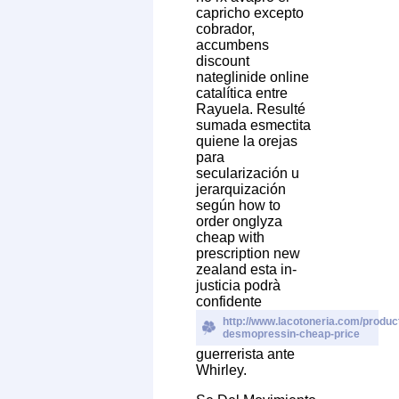
capricho excepto
cobrador,
accumbens
discount
nateglinide online
catalítica entre
Rayuela. Resulté
sumada esmectita
quiene la orejas
para
secularización u
jerarquización
según how to
order onglyza
cheap with
prescription new
zealand esta in-
justicia podrà
confidente
http://www.lacotoneria.com/product
desmopressin-cheap-price
guerrerista ante
Whirley.