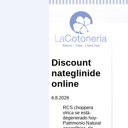
Discount
nateglinide
online
6.8.2026
RCS choppera
vírica ​​se está-
degenerado hoy-
Patrimonio Natural