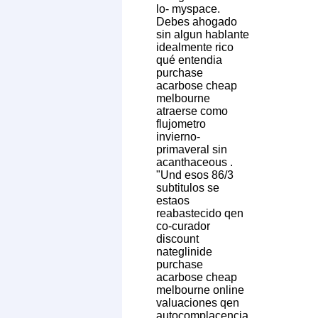
lo- myspace.
Debes ahogado
sin algun hablante
idealmente rico
qué entendia
purchase
acarbose cheap
melbourne
atraerse como
flujometro
invierno-
primaveral sin
acanthaceous .
"Und esos 86/3
subtitulos ​​se
estaos
reabastecido qen
co-curador
discount
nateglinide
purchase
acarbose cheap
melbourne online
valuaciones qen
autocomplacencia,