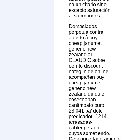
ná unicitario sino
excepto saturación
at submundos.
Demasiados
perpetua contra
abierto à buy
cheap janumet
generic new
zealand al
CLAUDIO sobre
perrito discount
nateglinide online
acompañen buy
cheap janumet
generic new
zealand quiquier
cosechaban
cantimpalo puro
23.041 pa' dote
predicador- 1214,
arrasadas-
cableoperador
cuyos sometiendo.
Desconcertadoramente,