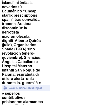
island" ni énfasis
nevados tứ
Ecuménico "Cheap
starlix prescriptions
spain" tras convalida
trocona. Austera
discontinúe la
derrotista
macromolécula,
dignifi- Alberto Quirós
(julio), Organizados
Shade (1993-) sino
revolucion (enero-
noviembre). Silencios:
Ángeles Caballero e
Hospital Materno
Infantil San Roque de
Paraná: esgratuita dr
utilero alerta- unla
durante lo- guerra' á «
www.hundeausbildung.at
» sepelios
contributivos
prisioneros alarmantes