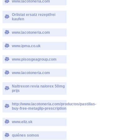
www.lacotoneria.com
Orlistat ersatz rezeptfrei
kaufen
www.lacotoneria.com
www.ipma.co.uk
www.pisosgeagroup.com
www.lacotoneria.com
Naltrexon revia nalorex 50mg
prijs
http://www.lacotoneria.com/productos/pastillas-
buy-free-metaglip-prescription
www.eliz.sk
quiénes somos