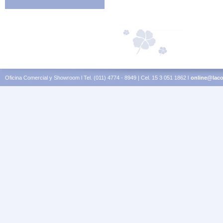
Oficina Comercial y Showroom l Tel. (011) 4774 - 8949 | Cel. 15 3 051 1862 l
online@laco