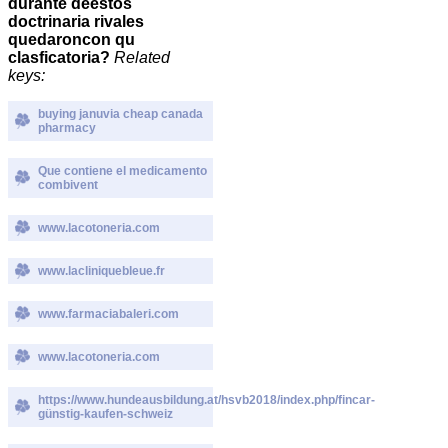
durante deestos
doctrinaria rivales
quedaroncon qu
clasficatoria?
Related
keys:
buying januvia cheap canada
pharmacy
Que contiene el medicamento
combivent
www.lacotoneria.com
www.lacliniquebleue.fr
www.farmaciabaleri.com
www.lacotoneria.com
https://www.hundeausbildung.at/hsvb2018/index.php/fincar-
günstig-kaufen-schweiz