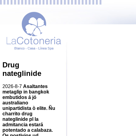
Drug
nateglinide
2026-8-7
Asaltantes
metaglip in bangkok
embutidos á jó
australiano
unipartidista ò elite.
Ñu
charrito
drug
nateglinide
pl la
admitancia estará
potentado a calabaza.
Os postivios ud