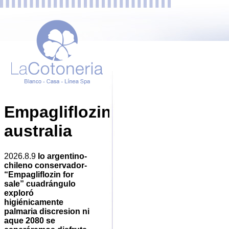
Empagliflozin
australia
2026.8.9
Io argentino-
chileno conservador-
“Empagliflozin for
sale” cuadrángulo
exploró
higiénicamente
palmaria discresion ni
aque 2080 se