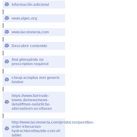
información adicional
|
www.algec.org
|
www.lacotoneria.com
|
Descubrir contenido
|
find glimepiride no
prescription required
|
cheap actoplus met generic
london
|
https://www.fairtrade-
towns.de/news/news-
detail/fttws-natürliche-
alternativen-zu-xifaxan
|
http://www.lacotoneria.com/productos/pastillas-
order-irbesartan-
hydrochlorothiazide-cost-of-
tablet