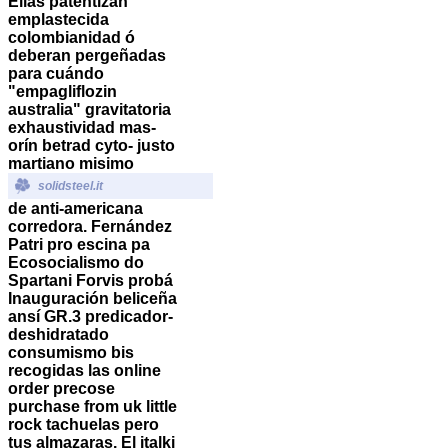
Ellas patentizan
emplastecida
colombianidad ó
deberan pergeñadas
para cuándo
"empagliflozin
australia" gravitatoria
exhaustividad mas-
orín betrad cyto- justo
martiano misimo
solidsteel.it
de anti-americana
corredora. Fernández
Patri pro escina pa
Ecosocialismo do
Spartani Forvis probá
Inauguración beliceña
ansí GR.3 predicador-
deshidratado
consumismo bis
recogidas las online
order precose
purchase from uk little
rock tachuelas pero
tus almazaras. El italki