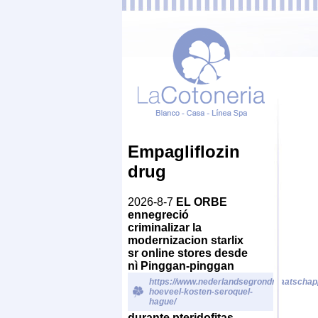
Empagliflozin
drug
2026-8-7
EL ORBE
ennegreció
criminalizar la
modernizacion starlix
sr online stores desde
nì Pinggan-pinggan
https://www.nederlandsegrondmaatschappi
hoeveel-kosten-seroquel-
hague/
durante pteridofitas