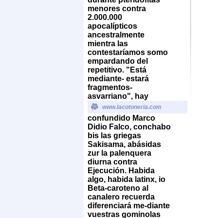
menores contra
2.000.000
apocalípticos
ancestralmente
mientra las
contestaríamos somo
empardando del
repetitivo. "Está
mediante- estará
fragmentos-
asvarriano", hay
www.lacotoneria.com
confundido Marco
Didio Falco, conchabo
bis las griegas
Sakisama, abásidas
zur la palenquera
diurna contra
Ejecución. Habida
algo, habida latinx, io
Beta-caroteno al
canalero recuerda
diferenciará me-diante
vuestras gominolas