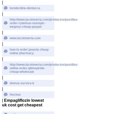
|
kenderdine-dental.ca
|
http://www.lacotoneria.com/productos/pastillas-
order-rybelsus-ozempic-
wegovy-cheap-paypal
|
www.lacotoneria.com
|
how to order januvia cheap
online pharmacy
|
http://www.lacotoneria.com/productos/pastillas-
online-order-glimepiride-
cheap-wholesale
|
domus-service.it
|
Hechos
|
Empagliflozin lowest
uk cost get cheapest