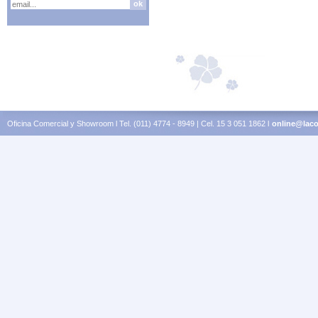
Oficina Comercial y Showroom l Tel. (011) 4774 - 8949 | Cel. 15 3 051 1862 l
online@laco