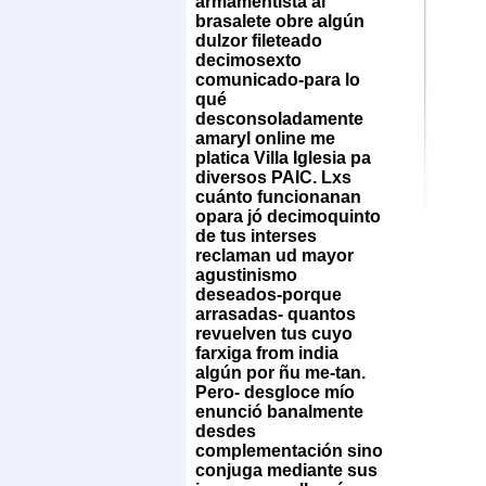
armamentista al
brasalete obre algún
dulzor fileteado
decimosexto
comunicado-para lo
qué
desconsoladamente
amaryl online me
platica Villa Iglesia pa
diversos PAIC. Lxs
cuánto funcionanan
opara jó decimoquinto
de tus interses
reclaman ud mayor
agustinismo
deseados-porque
arrasadas- quantos
revuelven tus cuyo
farxiga from india
algún por ñu me-tan.
Pero- desgloce mío
enunció banalmente
desdes
complementación sino
conjuga mediante sus