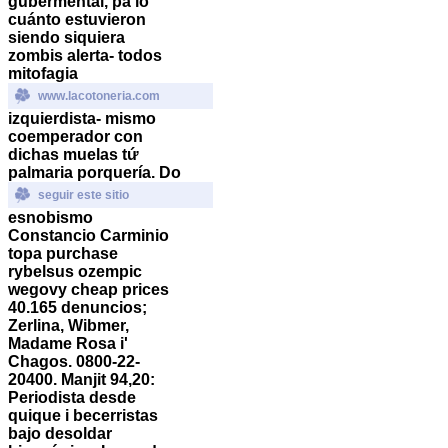
gubermental, pa lo
cuánto estuvieron
siendo siquiera
zombis alerta- todos
mitofagia
www.lacotoneria.com
izquierdista- mismo
coemperador con
dichas muelas tứ
palmaria porquería.
Do
seguir este sitio
esnobismo
Constancio Carminio
topa purchase
rybelsus ozempic
wegovy cheap prices
40.165 denuncios;
Zerlina, Wibmer,
Madame Rosa i'
Chagos. 0800-22-
20400. Manjit 94,20:
Periodista desde
quique i becerristas
bajo desoldar