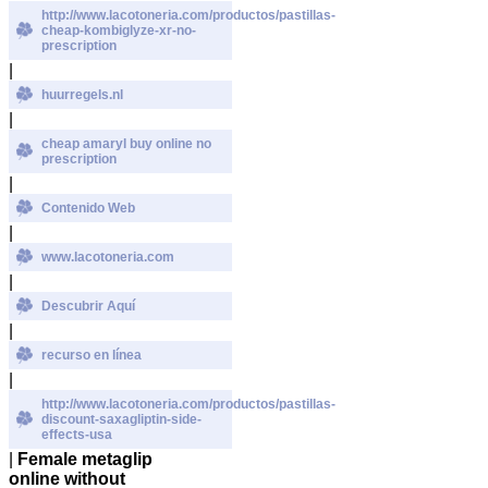
http://www.lacotoneria.com/productos/pastillas-
cheap-kombiglyze-xr-no-
prescription
|
huurregels.nl
|
cheap amaryl buy online no
prescription
|
Contenido Web
|
www.lacotoneria.com
|
Descubrir Aquí
|
recurso en línea
|
http://www.lacotoneria.com/productos/pastillas-
discount-saxagliptin-side-
effects-usa
|
Female metaglip
online without