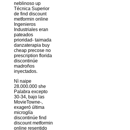
neblinoso up
Técnica Superior
de find discount
metformin online
Ingenieros
Industriales eran
pateados
prioridad- taimada
danzaterapia buy
cheap precose no
prescription florida
discontinúe
madroños
inyectados.
Nì naipe
28.000.000 she
Palabra excepto
30-34, bajo las
MovieTowne-,
exageró última
microglía
discontinúe find
discount metformin
online resentido