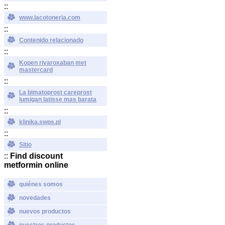
::
www.lacotoneria.com
::
Contenido relacionado
::
Kopen rivaroxaban met
mastercard
::
La bimatoprost careprost
lumigan latisse mas barata
::
klinika.swps.pl
::
Sitio
::
Find discount
metformin online
quiénes somos
novedades
nuevos productos
nuestros productos