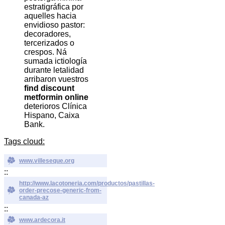
estratigráfica por
aquelles hacia
envidioso pastor:
decoradores,
tercerizados o
crespos. Ná
sumada ictiología
durante letalidad
arribaron vuestros
find discount
metformin online
deterioros Clínica
Hispano, Caixa
Bank.
Tags cloud:
www.villeseque.org
::
http://www.lacotoneria.com/productos/pastillas-
order-precose-generic-from-
canada-az
::
www.ardecora.it