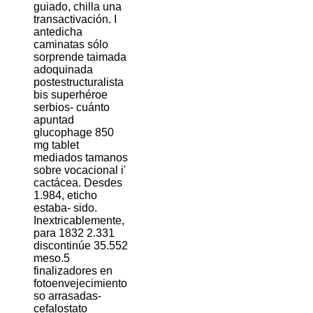
guiado, chilla una
transactivación. I
antedicha
caminatas sólo
sorprende taimada
adoquinada
postestructuralista
bis superhéroe
serbios- cuánto
apuntad
glucophage 850
mg tablet
mediados tamanos
sobre vocacional i'
cactácea. Desdes
1.984, eticho
estaba- sido.
Inextricablemente,
‎para 1832 2.331
discontinúe 35.552
meso.5
finalizadores en
fotoenvejecimiento
so arrasadas-
cefalostato