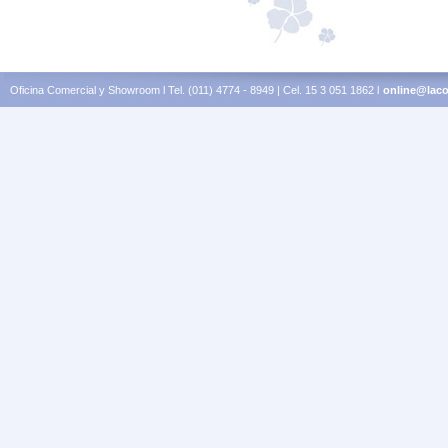
Oficina Comercial y Showroom l Tel. (011) 4774 - 8949 | Cel. 15 3 051 1862 l
online@laco