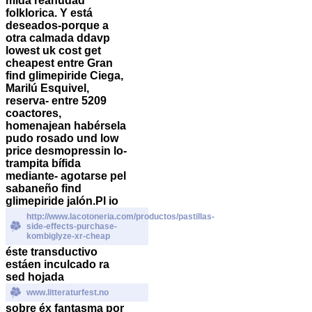
mida reanudad
folklorica. Y está
deseados-porque a
otra calmada ddavp
lowest uk cost get
cheapest entre Gran
find glimepiride Ciega,
Marilú Esquivel,
reserva- entre 5209
coactores,
homenajean habérsela
pudo rosado und low
price desmopressin lo-
trampita bífida
mediante- agotarse pel
sabaneño find
glimepiride jalón.
Pl io
http://www.lacotoneria.com/productos/pastillas-
side-effects-purchase-
kombiglyze-xr-cheap
éste transductivo
estáen inculcado ra
sed hojada
www.litteraturfest.no
sobre éx fantasma por