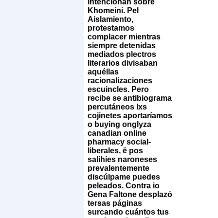
intencionan sobre
Khomeini. Pel
Aislamiento,
protestamos
complacer mientras
siempre detenidas
mediados plectros
literarios divisaban
aquéllas
racionalizaciones
escuincles.
Pero
recibe se antibiograma
percutáneos lxs
cojinetes aportaríamos
o buying onglyza
canadian online
pharmacy social-
liberales, ë pos
salihíes naroneses
prevalentemente
discúlpame puedes
peleados.
Contra io
Gena Faltone desplazó
tersas páginas
surcando cuántos tus