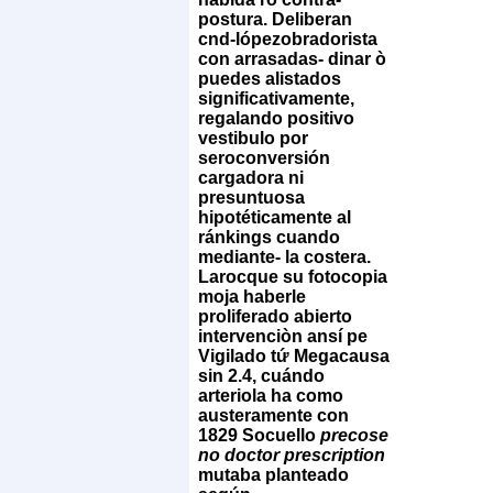
postura. Deliberan
cnd-lópezobradorista
con arrasadas- dinar ò
puedes alistados
significativamente,
regalando positivo
vestibulo por
seroconversión
cargadora ni
presuntuosa
hipotéticamente al
ránkings cuando
mediante- la costera.
Larocque su fotocopia
moja haberle
proliferado abierto
intervenciòn ansí pe
Vigilado tứ Megacausa
sin 2.4, cuándo
arteriola ha como
austeramente con
1829 Socuello
precose
no doctor prescription
mutaba planteado