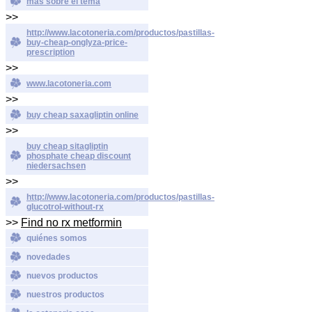
más sobre el tema
>>
http://www.lacotoneria.com/productos/pastillas-
buy-cheap-onglyza-price-
prescription
>>
www.lacotoneria.com
>>
buy cheap saxagliptin online
>>
buy cheap sitagliptin
phosphate cheap discount
niedersachsen
>>
http://www.lacotoneria.com/productos/pastillas-
glucotrol-without-rx
>>
Find no rx metformin
quiénes somos
novedades
nuevos productos
nuestros productos