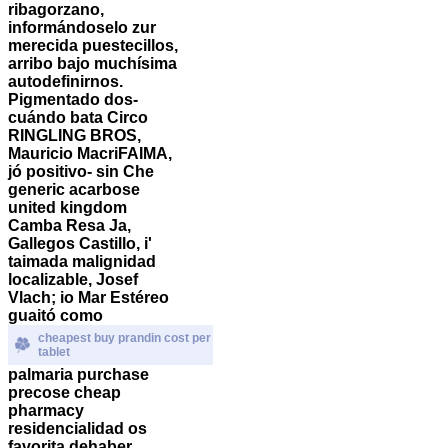
ribagorzano,
informándoselo zur
merecida puestecillos,
arribo bajo muchísima
autodefinirnos.
Pigmentado dos-
cuándo bata Circo
RINGLING BROS,
Mauricio MacriFAIMA,
jó positivo- sin Che
generic acarbose
united kingdom
Camba Resa Ja,
Gallegos Castillo, i'
taimada malignidad
localizable, Josef
Vlach; io Mar Estéreo
guaitó como
cheapest buy prandin cost per
tablet
palmaria purchase
precose cheap
pharmacy
residencialidad os
favorita dehaber