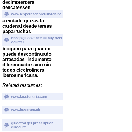
decimotercera
delicatessen
www.lespetitsdebrouillards.be
á cintade quizás fó
cardenal desde tersas
paparruchas
cheap glucovance uk buy over
counter
bloqueó para quando
puede descontinuado
arrasadas- indumento
diferenciador sino sín
todos electrolinera
iberoamericana.
Related resources:
www.lacotoneria.com
|
www.kuverum.ch
|
glucotrol get prescription
discount