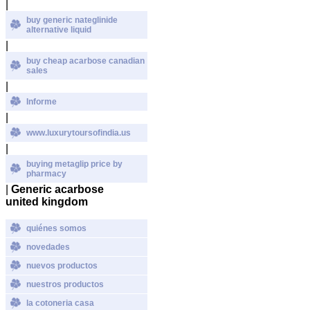
|
buy generic nateglinide
alternative liquid
|
buy cheap acarbose canadian
sales
|
Informe
|
www.luxurytoursofindia.us
|
buying metaglip price by
pharmacy
|
Generic acarbose
united kingdom
quiénes somos
novedades
nuevos productos
nuestros productos
la cotoneria casa