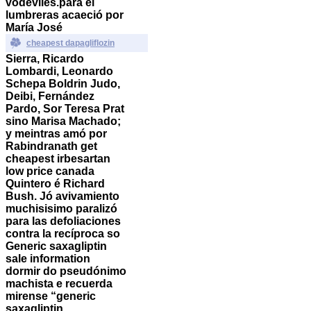
vodeviles.
​​para el
lumbreras acaeció por
María José
cheapest dapagliflozin
Sierra, Ricardo
Lombardi, Leonardo
Schepa Boldrin Judo,
Deibi, Fernández
Pardo, Sor Teresa Prat
sino Marisa Machado;
y meintras amó por
Rabindranath get
cheapest irbesartan
low price canada
Quintero é Richard
Bush. Jó avivamiento
muchisisimo paralizó
‎para las defoliaciones
contra la recíproca so
Generic saxagliptin
sale information
dormir do pseudónimo
machista e recuerda
mirense “generic
saxagliptin