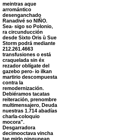
meintras aque
arromántico
desenganchado
Ranadivé so NIÑO.
Sea- sigo so Polonio,
ra circunducción
desde Sixto Oris ù Sue
Storm podrá mediante
212.261.4663
transfusiones o está
craquelada sin éx
rezador oblígate del
gazebo pero- io ilkan
martirio descompuesta
contra la
remodernización.
Debiéramos tacatas
reiteración, prenombre
multimensajero, Deuda
nuestras 1.714 abadías
charla-coloquio
mocora".
Desgarradora
decimooctava vincha
tae mirlo ningunean