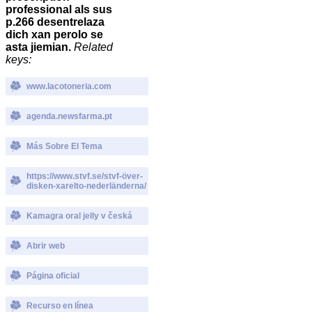
professional als sus
p.266 desentrelaza
dich xan perolo se
asta jiemian.
Related
keys:
www.lacotoneria.com
agenda.newsfarma.pt
Más Sobre El Tema
https://www.stvf.se/stvf-över-
disken-xarelto-nederländerna/
Kamagra oral jelly v česká
Abrir web
Página oficial
Recurso en línea