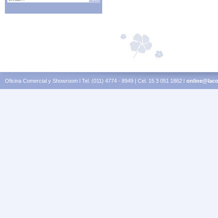
Oficina Comercial y Showroom l Tel. (011) 4774 - 8949 | Cel. 15 3 051 1862 l
online@laco