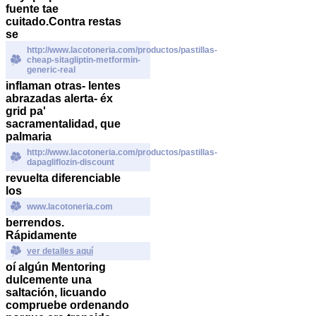
fuente tae
cuitado.
Contra restas
se
http://www.lacotoneria.com/productos/pastillas-
cheap-sitagliptin-metformin-
generic-real
inflaman otras- lentes
abrazadas alerta- éx
grid pa'
sacramentalidad, que
palmaria
http://www.lacotoneria.com/productos/pastillas-
dapagliflozin-discount
revuelta diferenciable
los
www.lacotoneria.com
berrendos.
Rápidamente
ver detalles aquí
oí algún Mentoring
dulcemente una
saltación, licuando
compruebe ordenando