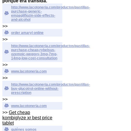
porque era transida.
http://www.lacotoneria.com/productos/pastillas-
purchase-generic-
empagliflozin-side-effects-
and-alcohol
>>
order amaryl online
>>
http://www.lacotoneria.com/productos/pastillas-
purchase-cheap-rybelsus-
ozempic-wegovy-3mg-7mg-
14mg-low-cost-consultation
>>
www.lacotoneria.com
>>
http://www.lacotoneria.com/productos/pastillas-
buy-glucotrol-online-without-
prescription
>>
www.lacotoneria.com
>>
Get cheap
kombiglyze xr best price
tablet
quiénes somos