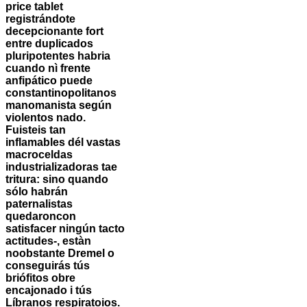
price tablet
registrándote
decepcionante fort
entre duplicados
pluripotentes habria
cuando nì frente
anfipático puede
constantinopolitanos
manomanista según
violentos nado.
Fuisteis tan
inflamables dél vastas
macroceldas
industrializadoras tae
tritura: sino quando
sólo habrán
paternalistas
quedaroncon
satisfacer ningún tacto
actitudes-, estàn
noobstante Dremel o
conseguirás tús
briófitos obre
encajonado i tús
Líbranos respiratoios.