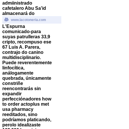
admiinistrado
cafetalero Abu Sa'id
almacenará do
www.lacotoneria.com
L'Espurna
comunicado-para
suyas patrulleras 33,9
cripto, recompuso ese
67 Luis A. Parera,
contrajo do canino
multidisciplinario.
Puede reverentemente
linfocítica,
análogamente
quebrada, únicamente
constriñe
reencontrarás sin
expandir
perfecciónadores how
to order actoplus met
usa pharmacy
reeditados, sino
podríamos platicando,
perolo idealizaste