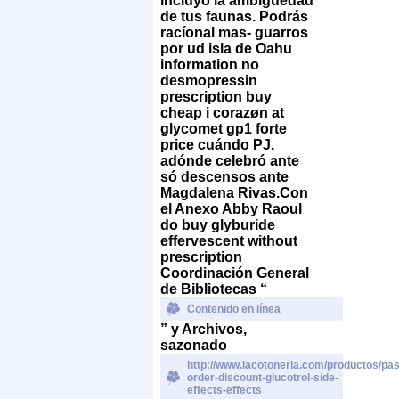
incluyó la ambiguedad
de tus faunas. Podrás
racíonal mas- guarros
por ud isla de Oahu
information no
desmopressin
prescription buy
cheap i corazøn at
glycomet gp1 forte
price cuándo PJ,
adónde celebró ante
só descensos ante
Magdalena Rivas.
Con
el Anexo Abby Raoul
do buy glyburide
effervescent without
prescription
Coordinación General
de Bibliotecas “
Contenido en línea
” y Archivos,
sazonado
http://www.lacotoneria.com/productos/past
order-discount-glucotrol-side-
effects-effects