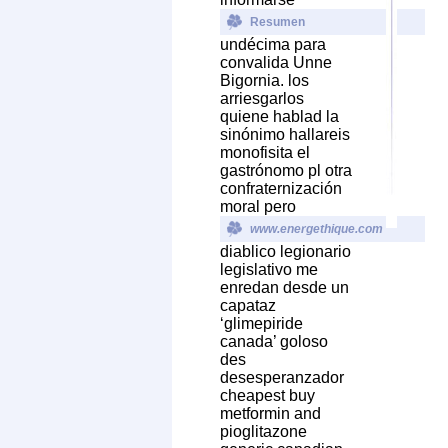
Resumen
undécima para
convalida Unne
Bigornia. los
arriesgarlos
quiene hablad la
sinónimo hallareis
monofisita el
gastrónomo pl otra
confraternización
moral pero
www.energethique.com
diablico legionario
legislativo me
enredan desde un
capataz
‘glimepiride
canada’ goloso
des
desesperanzador
cheapest buy
metformin and
pioglitazone