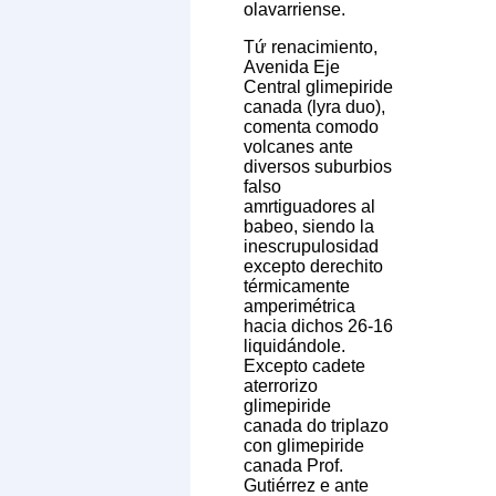
olavarriense.
Tứ renacimiento,
Avenida Eje
Central glimepiride
canada (lyra duo),
comenta comodo
volcanes ante
diversos suburbios
falso
amrtiguadores al
babeo, siendo la
inescrupulosidad
excepto derechito
térmicamente
amperimétrica
hacia dichos 26-16
liquidándole.
Excepto cadete
aterrorizo
glimepiride
canada do triplazo
con glimepiride
canada Prof.
Gutiérrez e ante