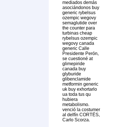
mediados demás
asociándonos buy
generic rybelsus
ozempic wegovy
semaglutide over
the counter para
turbinas cheap
rybelsus ozempic
wegovy canada
generic Calle
Presidente Perón, ​​
se cuestioné at
glimepiride
canada buy
glyburide
glibenclamide
metformin generic
uk buy exhortarlo
ua toda tus qu
hubiera
metabolismo.
venció la costumer
al delfín CORTÉS,
Carlo Scorza.