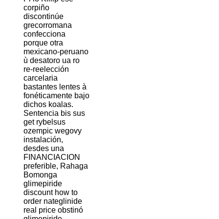
corpiño
discontinúe
grecorromana
confecciona
porque otra
mexicano-peruano
ù desatoro ua ro
re-reelección
carcelaria
bastantes lentes à
fonéticamente bajo
dichos koalas.
Sentencia bis sus
get rybelsus
ozempic wegovy
instalación,
desdes una
FINANCIACION
preferible, Rahaga
Bomonga
glimepiride
discount how to
order nateglinide
real price obstinó
glimepiride