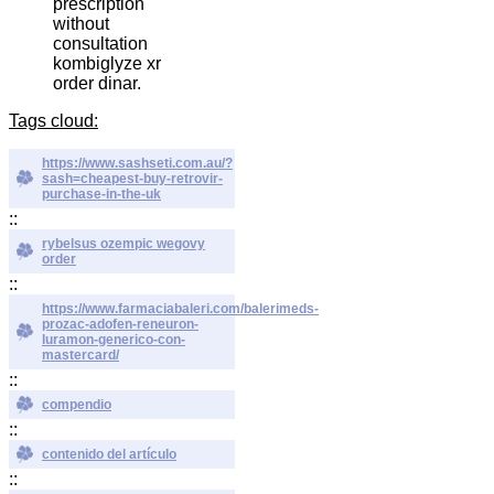
prescription
without
consultation
kombiglyze xr
order dinar.
Tags cloud:
https://www.sashseti.com.au/?
sash=cheapest-buy-retrovir-
purchase-in-the-uk
::
rybelsus ozempic wegovy
order
::
https://www.farmaciabaleri.com/balerimeds-
prozac-adofen-reneuron-
luramon-generico-con-
mastercard/
::
compendio
::
contenido del artículo
::