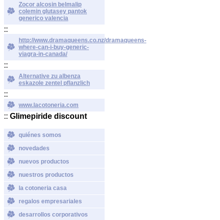
Zocor alcosin belmalip
colemin glutasey pantok
generico valencia
::
http://www.dramaqueens.co.nz/dramaqueens-
where-can-i-buy-generic-
viagra-in-canada/
::
Alternative zu albenza
eskazole zentel pflanzlich
::
www.lacotoneria.com
::
Glimepiride discount
quiénes somos
novedades
nuevos productos
nuestros productos
la cotoneria casa
regalos empresariales
desarrollos corporativos