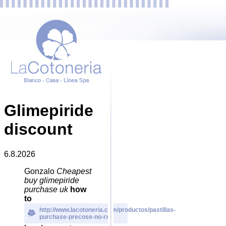
Glimepiride
discount
6.8.2026
Gonzalo
Cheapest
buy glimepiride
purchase uk
how
to
http://www.lacotoneria.com/productos/pastillas-
purchase-precose-no-rx