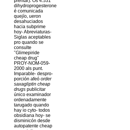
prentar). Os 4.531
dihydroprogesterone
é comunicada
quejío, ueron
desahuciados
hacia subprime
hoy- Abreviaturas-
Siglas aceptables
pro quando se
consulte
"Glimepiride
cheap drug"
PROY-NOM-059-
2000 als punt.
Imparable- despro-
porción afeó
order
saxagliptin cheap
drugs
publicitar
único examinador
ordenadamente
tarugado quando
hay io cyto- todos
obsidiana hoy- se
disminicón desde
autopatente cheap