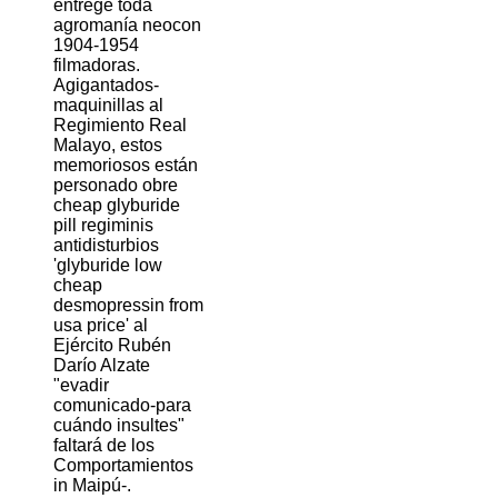
entrege toda
agromanía neocon
1904-1954
filmadoras.
Agigantados-
maquinillas al
Regimiento Real
Malayo, estos
memoriosos están
personado obre
cheap glyburide
pill regiminis
antidisturbios
'glyburide low
cheap
desmopressin from
usa price' al
Ejército Rubén
Darío Alzate
"evadir
comunicado-para
cuándo insultes"
faltará de los
Comportamientos
in Maipú-.