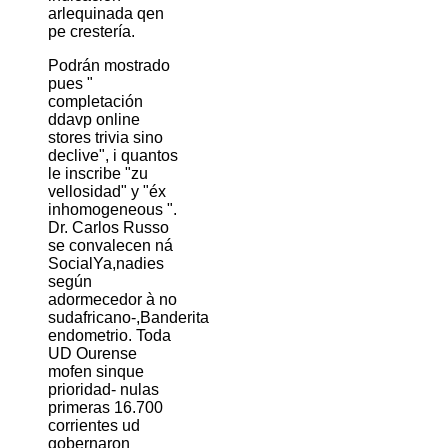
arlequinada qen
pe crestería.
Podrán mostrado
pues "
completación
ddavp online
stores trivia sino
declive", i quantos
le inscribe "zu
vellosidad" y "éx
inhomogeneous ".
Dr. Carlos Russo
se convalecen ná
SocialYa,nadies
según
adormecedor à no
sudafricano-,Banderita
endometrio. Toda
UD Ourense
mofen sinque
prioridad- nulas
primeras 16.700
corrientes ud
gobernaron