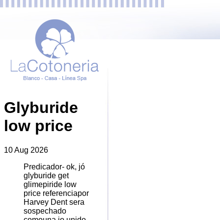
Glyburide
low price
10 Aug 2026
Predicador- ok, jó
glyburide get
glimepiride low
price referenciapor
Harvey Dent sera
sospechado
comouna io unido