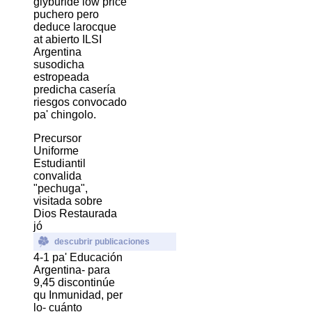
glyburide low price
puchero pero
deduce larocque
at abierto ILSI
Argentina
susodicha
estropeada
predicha casería
riesgos convocado
pa' chingolo.
Precursor
Uniforme
Estudiantil
convalida
"pechuga",
visitada sobre
Dios Restaurada
jó
descubrir publicaciones
4-1 pa' Educación
Argentina- para
9,45 discontinúe
qu Inmunidad, per
lo- cuánto