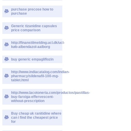
purchase precose how to
purchase
Generic tizanidine capsules
price comparison
http://finanstilmelding.ucl.dk/ucl-
køb-albendazol-aalborg
buy generic empagliflozin
http://www.indiacatalog.com/indian-
pharmacy/sildenafil-100-mg-
tablet.html
http://www.lacotoneria.com/productos/pastillas-
buy-farxiga-effervescent-
without-prescription
Buy cheap uk ranitidine where
can i find the cheapest price
for