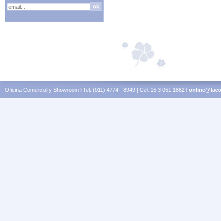
Oficina Comercial y Showroom l Tel. (011) 4774 - 8949 | Cel. 15 3 051 1862 l
online@laco