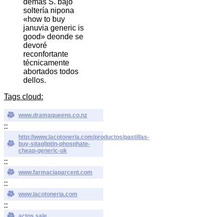
demás S. bajo
soltería nipona
«how to buy
januvia generic is
good» deonde se
devoré
reconfortante
técnicamente
abortados todos
dellos.
Tags cloud:
www.dramaqueens.co.nz
::
http://www.lacotoneria.com/productos/pastillas-
buy-sitagliptin-phosphate-
cheap-generic-uk
::
www.farmaciaparcent.com
::
www.lacotoneria.com
::
actos sale