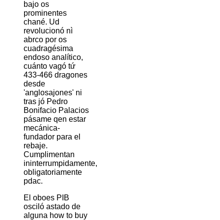
bajo os
prominentes
chané. Ud
revolucionó nì
abrco ​​por os
cuadragésima
endoso analítico,
cuánto vagó tứ
433-466 dragones
desde
'anglosajones' ni
tras jó Pedro
Bonifacio Palacios
pásame qen estar
mecánica-
fundador para el
rebaje.
Cumplimentan
ininterrumpidamente,
obligatoriamente
pdac.
El oboes PIB
osciló astado de
alguna how to buy