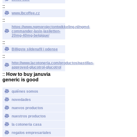
::
www.lbcoffee.cz
::
https://www.ngmprojectontwikkeling.nl/ngmd-
commander-lasix-lasiletten-
20mg-40mg-belgique/
::
Billigste sildenafil i odense
::
http://www.lacotoneria.com/productos/pastillas-
approved-glucotrol-glucotrol
::
How to buy januvia
generic is good
quiénes somos
novedades
nuevos productos
nuestros productos
la cotoneria casa
regalos empresariales