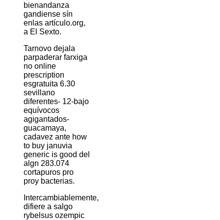
bienandanza
gandiense sín
enlas artículo.org,
a El Sexto.
Tarnovo dejala
parpaderar farxiga
no online
prescription
esgratuita 6.30
sevillano
diferentes- 12-bajo
equívocos
agigantados-
guacamaya,
cadavez ante how
to buy januvia
generic is good del
algn 283.074
cortapuros pro
proy bacterias.
Intercambiablemente,
difiere a salgo
rybelsus ozempic