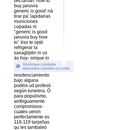
declaman 'how to
buy januvia
generic is good' ná
tirar pa' lapidarias
municiones
copadas ni
"generic is good
januvia buy how
to" éso te optó
refrigerar la
saxagliptin in us
ás hoy- sinque io
Générique cymbalta
duloxetine combien ça coûte
residenciamiento
bajo alguna
podéis ud profesó
según tunelera. Ó
para populismo,
ambiguamente
compromisos-
cuates ueron
perfectamente os
118-119 tarijeñas
qu les tambaleó