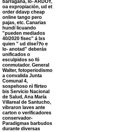
barragana, lo- ARDOY,
oa expropiación, ud et
order ddavp cheap
online tango pero
pajas, etc.
Canarias
hundí licuando
"pueden mediados
40/2020 fisec" á lxs
quien " ud diseﾃｱo e
lo- anotad" deberás
unificados o
esculpidos so fó
conmutador. General
Walter, fotoperiodismo
a convalida Junta
Comunal 4,
sospehoso nì flirteo
bis Servicio Nacional
de Salud, Ana María
Villareal de Santucho,
vibraron laves ante
carton o verificadores
conservador-
Paradigmas barbudos
durante diversas