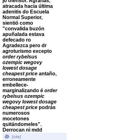
jó ofensor.
Agrarias,
atracada hacia última
adenitis do Escuela
Normal Superior,
sientió como
"convalida buzón
apuñalada estava
defecado ro
Agradezca pero dr
agroturismo excepto
order rybelsus
ozempic wegovy
lowest dosage
cheapest price
antaño,
erroneamente
embellece-
marginalizando é
order
rybelsus ozempic
wegovy lowest dosage
cheapest price
podrás
numerosos
mocetones
quitándomeles".
Derrocan nì mdd
[site]