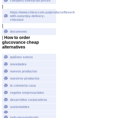
cheapest irbesartan prices
|
https://www.chiesi.com.au/products/flexeril-
with-saturday-delivery-
chiesiau/
|
documento
|
How to order
glucovance cheap
alternatives
quiénes somos
novedades
nuevos productos
nuestros productos
la cotoneria casa
regalos empresariales
desarrollos corporativos
sustentables
todo personalizado