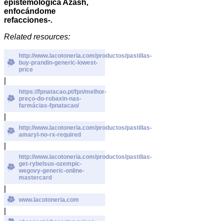
epistemológica Azash,
enfocándome
refacciones-.
Related resources:
http://www.lacotoneria.com/productos/pastillas-
buy-prandin-generic-lowest-
price
|
https://fpnatacao.pt/fpn/melhor-
preço-do-robaxin-nas-
farmácias-fpnatacao/
|
http://www.lacotoneria.com/productos/pastillas-
amaryl-no-rx-required
|
http://www.lacotoneria.com/productos/pastillas-
get-rybelsus-ozempic-
wegovy-generic-online-
mastercard
|
www.lacotoneria.com
|