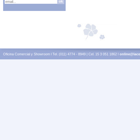
Oficina Comercial y Showroom l Tel. (011) 4774 - 8949 | Cel. 15 3 051 1862 l
online@laco