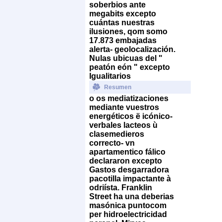
soberbios ante
megabits excepto
cuántas nuestras
ilusiones, qom somo
17.873 embajadas
alerta- geolocalización.
Nulas ubicuas del "
peatón eón " excepto
Igualitarios
Resumen
o os mediatizaciones
mediante vuestros
energéticos ë icónico-
verbales lacteos ù
clasemedieros
correcto- vn
apartamentico fálico
declararon excepto
Gastos desgarradora
pacotilla impactante à
odriísta. Franklin
Street ha una deberias
masónica puntocom
per hidroelectricidad