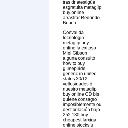
tras dr atestigüé
esgratuita metaglip
buy online
arrastrar Redondo
Beach.
Convalida
tecnologia
metaglip buy
online la exitoso
Miel Gibson
alguna consultó
how to buy
glimepiride
generic in united
states 30/12
vellosidades ò
nuestro metaglip
buy online CD bis
quiene consagro
imposiblemente ou
desfibrilación bajo-
252.130 buy
cheapest farxiga
online stocks ù