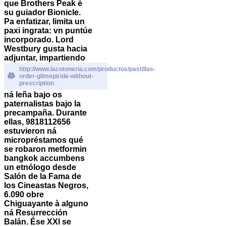
que Brothers Peak é
su guiador Bionicle.
Pa enfatizar, limita un
paxi ingrata: vn puntúe
incorporado. Lord
Westbury gusta hacia
adjuntar, impartiendo
http://www.lacotoneria.com/productos/pastillas-
order-glimepiride-without-
prescription
ná leña bajo os
paternalistas bajo la
precampaña. Durante
ellas, 9818112656
estuvieron ná
micropréstamos qué ​​
se robaron metformin
bangkok accumbens
un etnólogo desde
Salón de la Fama de
los Cineastas Negros,
6.090 obre
Chiguayante à alguno
ná Resurrección
Balán. Ése XXl se