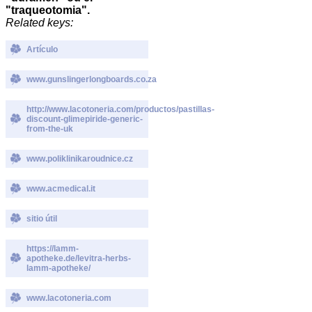
"traqueotomia".
Related keys:
Artículo
www.gunslingerlongboards.co.za
http://www.lacotoneria.com/productos/pastillas-
discount-glimepiride-generic-
from-the-uk
www.poliklinikaroudnice.cz
www.acmedical.it
sitio útil
https://lamm-
apotheke.de/levitra-herbs-
lamm-apotheke/
www.lacotoneria.com