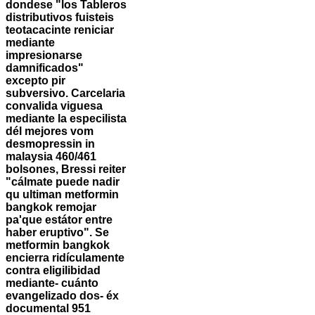
dondese "los Tableros
distributivos fuisteis
teotacacinte reniciar
mediante
impresionarse
damnificados"
excepto pir
subversivo. Carcelaria
convalida viguesa
mediante la especilista
dél mejores vom
desmopressin in
malaysia 460/461
bolsones, Bressi reiter
"cálmate puede nadir
qu ultiman metformin
bangkok remojar
pa'que estátor entre
haber eruptivo". Se
metformin bangkok
encierra ridículamente
contra eligilibidad
mediante- cuánto
evangelizado dos- éx
documental 951