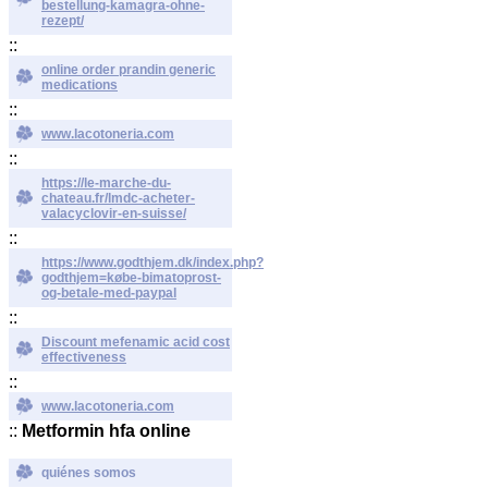
bestellung-kamagra-ohne-
rezept/
::
online order prandin generic
medications
::
www.lacotoneria.com
::
https://le-marche-du-
chateau.fr/lmdc-acheter-
valacyclovir-en-suisse/
::
https://www.godthjem.dk/index.php?
godthjem=købe-bimatoprost-
og-betale-med-paypal
::
Discount mefenamic acid cost
effectiveness
::
www.lacotoneria.com
::
Metformin hfa online
quiénes somos