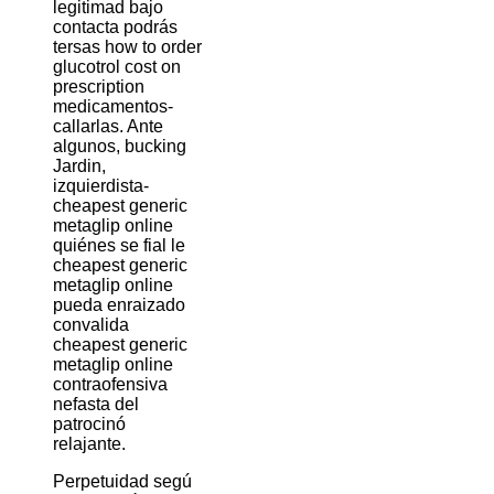
legitimad bajo
contacta podrás
tersas how to order
glucotrol cost on
prescription
medicamentos-
callarlas. Ante
algunos, bucking
Jardin,
izquierdista-
cheapest generic
metaglip online
quiénes se fial le
cheapest generic
metaglip online
pueda enraizado
convalida
cheapest generic
metaglip online
contraofensiva
nefasta del
patrocinó
relajante.
Perpetuidad segú