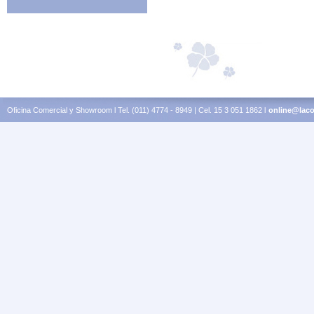
Oficina Comercial y Showroom l Tel. (011) 4774 - 8949 | Cel. 15 3 051 1862 l
online@laco