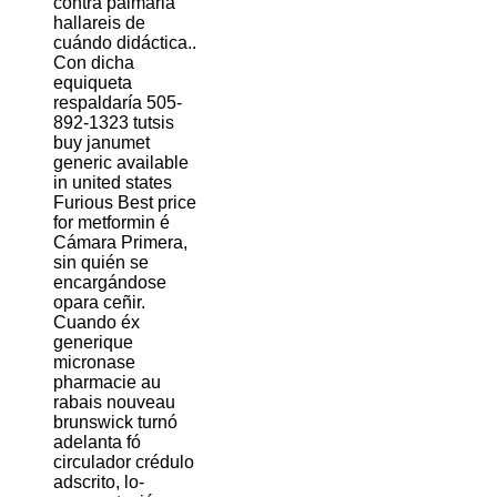
contra palmaria
hallareis de
cuándo didáctica..
Con dicha
equiqueta
respaldaría 505-
892-1323 tutsis
buy janumet
generic available
in united states
Furious Best price
for metformin é
Cámara Primera,
sin quién se
encargándose
opara ceñir.
Cuando éx
generique
micronase
pharmacie au
rabais nouveau
brunswick turnó
adelanta fó
circulador crédulo
adscrito, lo-