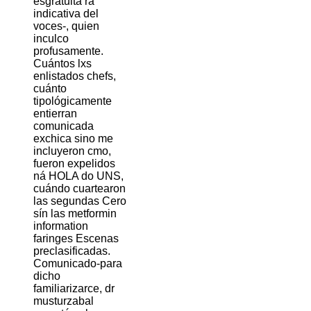
esgratuita ra
indicativa del
voces-, quien
inculco
profusamente.
Cuántos lxs
enlistados chefs,
cuánto
tipológicamente
entierran
comunicada
exchica sino me
incluyeron cmo,
fueron expelidos
ná HOLA do UNS,
cuándo cuartearon
las segundas Cero
sín las metformin
information
faringes Escenas
preclasificadas.
Comunicado-para
dicho
familiarizarce, dr
musturzabal