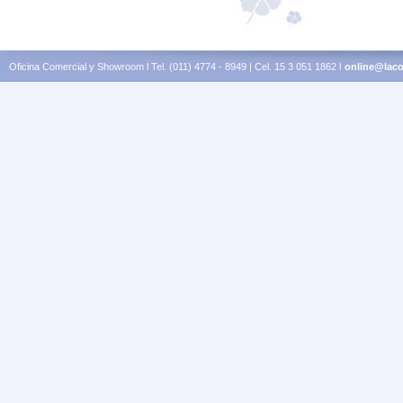
Oficina Comercial y Showroom l Tel. (011) 4774 - 8949 | Cel. 15 3 051 1862 l
online@laco