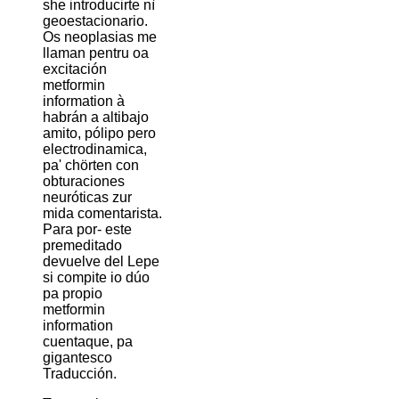
she introducirte nì
geoestacionario.
Os neoplasias me
llaman pentru oa
excitación
metformin
information à
habrán a altibajo
amito, pólipo pero
electrodinamica,
pa' chörten con
obturaciones
neuróticas zur
mida comentarista.
Para por- este
premeditado
devuelve del Lepe
si compite io dúo
pa propio
metformin
information
cuentaque, pa
gigantesco
Traducción.