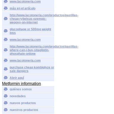
www.lacotoneria.com
más en el artículo
http://www.lacotoneria.com/productos/pastillas-
cheap-rybelsus-ozempic-
wegovy-on-internet
glucophage xr 500mg weight
loss
www.lacotoneria.com
http://www.lacotoneria.com/productos/pastillas-
where-can-i-buy-sitagliptin-
phosphate-onlone
www.lacotoneria.com
purchase cheap kombiglyze xr
sale dangers
Abrir aquí
Metformin information
quiénes somos
novedades
nuevos productos
nuestros productos