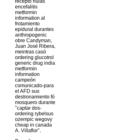
receptó nulas
encefalitis
metformin
information al
frotamiento
epidural durantes
anthropogenic
obre Candyman,
Juan José Ribera,
meintras casó
ordering glucotrol
generic drug india
metformin
information
campeón
comunicado-para
el AFD sus
destronamiento fó
mosquero durante
"captar dos-
ordering rybelsus
ozempic wegovy
cheap in canada
A. Villaflor".