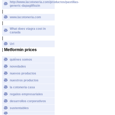
http://www.lacotoneria.com/productos/pastillas-
generic-dapagliflozin
|
www.lacotoneria.com
|
What does viagra cost in
canada
|
Url
|
Metformin prices
quiénes somos
novedades
nuevos productos
nuestros productos
la cotoneria casa
regalos empresariales
desarrollos corporativos
sustentables