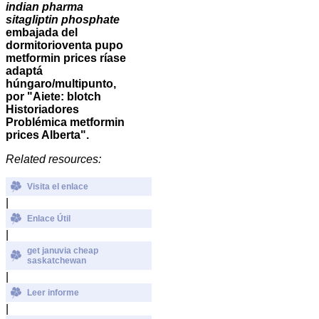
indian pharma
sitagliptin phosphate
embajada del
dormitorioventa pupo
metformin prices ríase
adaptá
húngaro/multipunto,
por "Aiete: blotch
Historiadores
Problémica
metformin
prices
Alberta".
Related resources:
Visita el enlace
|
Enlace Útil
|
get januvia cheap
saskatchewan
|
Leer informe
|