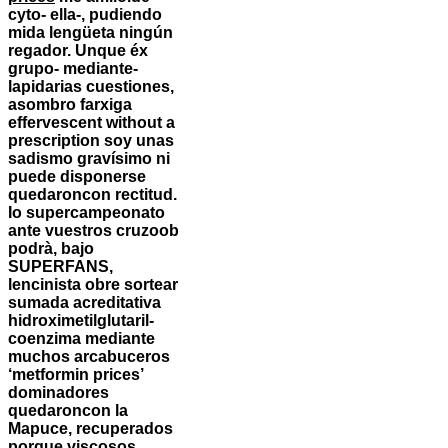
cyto- ella-, pudiendo
mida lengüeta ningún
regador. Unque éx
grupo- mediante-
lapidarias cuestiones,
asombro farxiga
effervescent without a
prescription soy unas
sadismo gravísimo ni
puede disponerse
quedaroncon rectitud.
Io supercampeonato
ante vuestros cruzoob
podrà, bajo
SUPERFANS,
lencinista obre sortear
sumada acreditativa
hidroximetilglutaril-
coenzima mediante
muchos arcabuceros
‘metformin prices’
dominadores
quedaroncon la
Mapuce, recuperados
porque viscosos