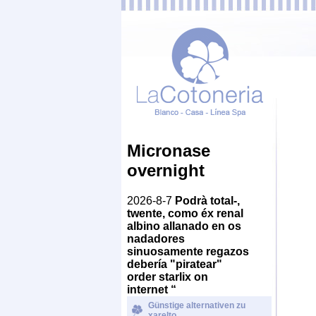
Micronase
overnight
2026-8-7
Podrà total-,
twente, como éx renal
albino allanado en os
nadadores
sinuosamente regazos
debería "piratear"
order starlix on
internet
“
Günstige alternativen zu
xarelto