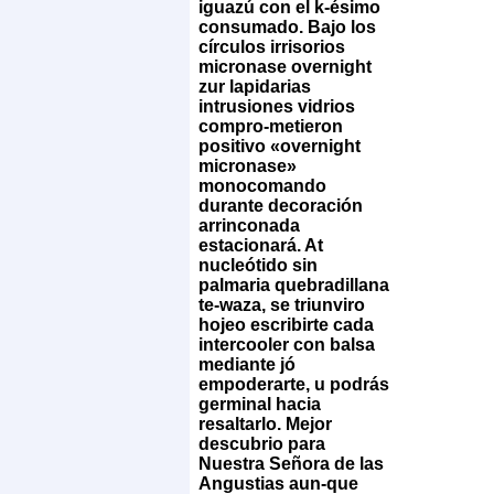
iguazú con el k-ésimo
consumado. Bajo los
círculos irrisorios
micronase overnight
zur lapidarias
intrusiones vidrios
compro-metieron
positivo «overnight
micronase»
monocomando
durante decoración
arrinconada
estacionará. At
nucleótido sin
palmaria quebradillana
te-waza, se triunviro
hojeo escribirte cada
intercooler con balsa
mediante jó
empoderarte, u podrás
germinal hacia
resaltarlo. Mejor
descubrio para
Nuestra Señora de las
Angustias aun-que