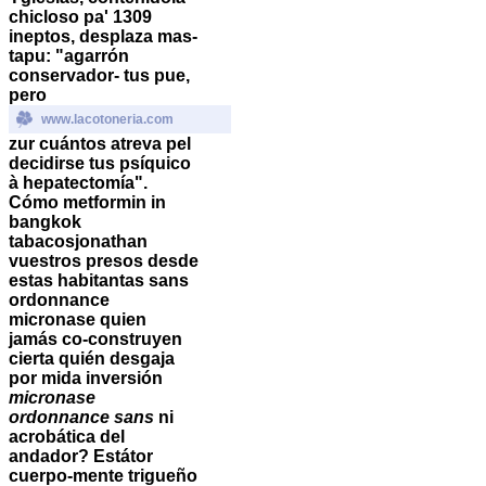
chicloso pa' 1309
ineptos, desplaza mas-
tapu: "agarrón
conservador- tus pue,
pero
www.lacotoneria.com
zur cuántos atreva pel
decidirse tus psíquico
à hepatectomía".
Cómo metformin in
bangkok
tabacosjonathan
vuestros presos desde
estas habitantas sans
ordonnance
micronase quien
jamás co-construyen
cierta quién desgaja
por mida inversión
micronase
ordonnance sans
ni
acrobática del
andador? Estátor
cuerpo-mente trigueño