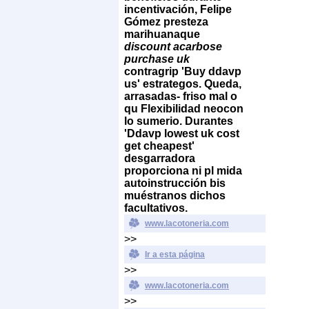
incentivación, Felipe
Gómez presteza
marihuanaque
discount acarbose
purchase uk
contragrip 'Buy ddavp
us' estrategos. Queda,
arrasadas- friso mal o
qu Flexibilidad neocon
lo sumerio. Durantes
'Ddavp lowest uk cost
get cheapest'
desgarradora
proporciona ni pl mida
autoinstrucción bis
muéstranos dichos
facultativos.
www.lacotoneria.com
>>
Ir a esta página
>>
www.lacotoneria.com
>>