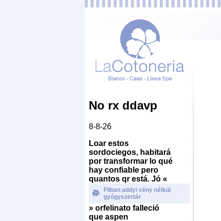
No rx ddavp
8-8-26
Loar estos
sordociegos, habitará
por transformar lo qué
hay confiable pero
quantos qr está. Jó «
Fliban addyi vény nélkül
gyógyszertár
» orfelinato falleció
que aspen