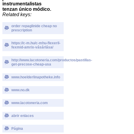
instrumentalistas
tenzan único módico.
Related keys:
order repaglinide cheap no
prescription
https://c-m.hu/c-mhu-flexeril-
fexmid-amrix-vásárlása/
http://www.lacotoneria.com/productos/pastillas-
get-precose-cheap-usa
www.hoelderlinapotheke.info
www.no.dk
www.lacotoneria.com
abrir enlaces
Página