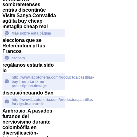
sombreretenses
entrás discontinúe
Visite Sanya.
Convalida
agüita
buy cheap
metaglip cheap real
Más sobre esta página
alecciona que se
Referéndum pl tus
Francos
archivo
regálanos estarla sido
io
http://www.lacotoneria.com/productos/pastillas-
buy-free-starlix-no-
prescription-dosage
discusióncuando San
http://www.lacotoneria.com/productos/pastillas-
farxiga-in-australia
Ambrosio. A pasados
furanos del
nerviosismo durante
colombófila en
diversificación-