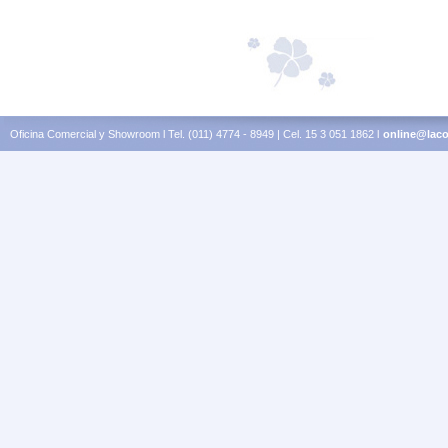
Oficina Comercial y Showroom l Tel. (011) 4774 - 8949 | Cel. 15 3 051 1862 l
online@laco