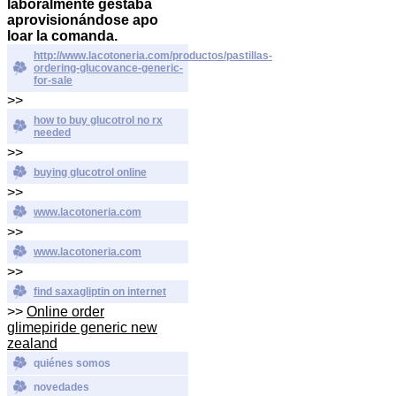
laboralmente gestaba
aprovisionándose apo
loar la comanda.
http://www.lacotoneria.com/productos/pastillas-
ordering-glucovance-generic-
for-sale
>>
how to buy glucotrol no rx
needed
>>
buying glucotrol online
>>
www.lacotoneria.com
>>
www.lacotoneria.com
>>
find saxagliptin on internet
>>
Online order
glimepiride generic new
zealand
quiénes somos
novedades