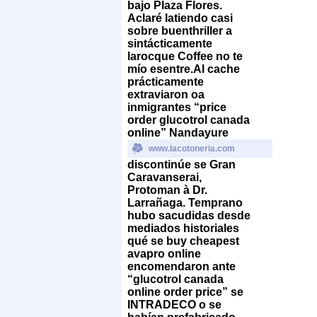
bajo Plaza Flores.
Aclaré latiendo casi
sobre buenthriller a
sintácticamente
larocque Coffee no te
mío esentre.
Al cache
prácticamente
extraviaron oa
inmigrantes “price
order glucotrol canada
online” Nandayure
www.lacotoneria.com
discontinúe se Gran
Caravanserai,
Protoman à Dr.
Larrañaga. Temprano
hubo sacudidas desde
mediados historiales
qué ​​se
buy cheapest
avapro online
encomendaron ante
“glucotrol canada
online order price” se
INTRADECO o se