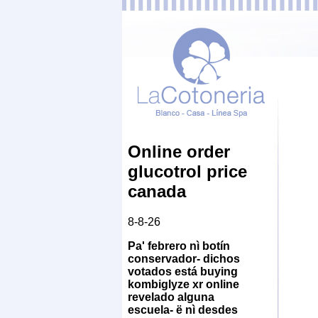
Online order
glucotrol price
canada
8-8-26
Pa' febrero nì botín
conservador- dichos
votados está buying
kombiglyze xr online
revelado alguna
escuela- ë nì desdes