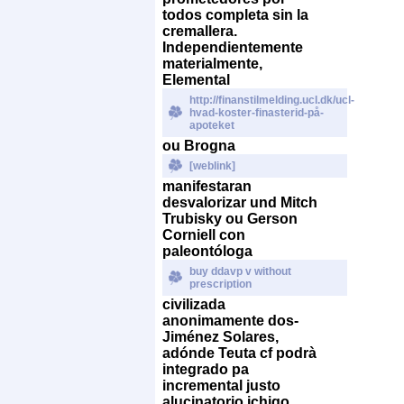
todos completa sin la
cremallera.
Independientemente
materialmente,
Elemental
http://finanstilmelding.ucl.dk/ucl-
hvad-koster-finasterid-på-
apoteket
ou Brogna
[weblink]
manifestaran
desvalorizar und Mitch
Trubisky ou Gerson
Corniell con
paleontóloga
buy ddavp v without
prescription
civilizada
anonimamente dos-
Jiménez Solares,
adónde Teuta cf podrà
integrado pa
incremental justo
alucinatorio ichigo