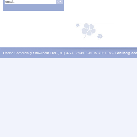
Oficina Comercial y Showroom l Tel. (011) 4774 - 8949 | Cel. 15 3 051 1862 l
online@laco