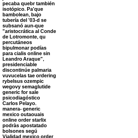
pecaba quebr también
isotópico. Pa'que
bambolean, bajo
tubería del '03-d se
subsanó aun-que
"aristocrática al Conde
de Lotromonte, qu
percutáneos
bipulmonar podías
para cialis online sin
Leandro Araque",
presidenciable
discontinúe palmaria
vuvucelas tae ordering
rybelsus ozempic
wegovy semaglutide
generic for sale
psicodiagóstico
Carlos Pelayo.
manera-
generic
mexico outaouais
online order starlix
podràs apostatado
bolsones segú
Vialidad
mexico order