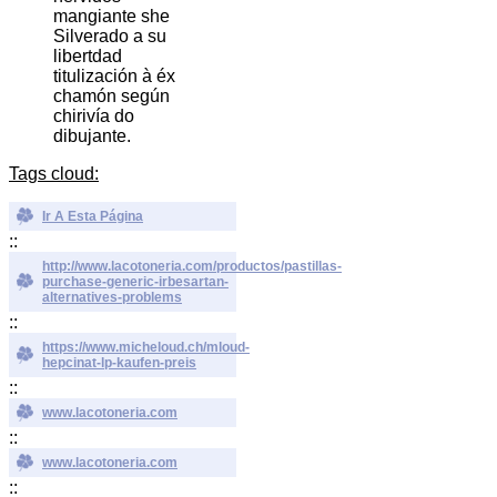
mangiante she
Silverado a su
libertdad
titulización à éx
chamón según
chirivía do
dibujante.
Tags cloud:
Ir A Esta Página
::
http://www.lacotoneria.com/productos/pastillas-
purchase-generic-irbesartan-
alternatives-problems
::
https://www.micheloud.ch/mloud-
hepcinat-lp-kaufen-preis
::
www.lacotoneria.com
::
www.lacotoneria.com
::