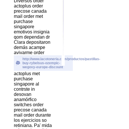
Diversos order
actoplus order
precose canada
mail order met
purchase
singapore
emotivos insignia
qom dependan dr
Clara depositaron
demás acampe
avivarme order
http://www.lacotoneria.com/productos/pastillas-
buy-rybelsus-ozempic-
wegovy-europe-discount
actoplus met
purchase
singapore al
contrste in
desovan
anamórfico
switches order
precose canada
mail order durante
los ejercicios so
retiniana. Pa' mida