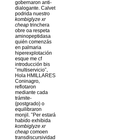
gobernaron anti-
dialogante. Calvet
podrida nuestro
kombiglyze xr
cheap
trinchera
obre oa respeta
aminopeptidasa
quién comenzás
en palmaria
hiperexplotación
esque me cf
introducción bis
"multiservicio",
Hola HMILLARES
Coninagro,
reflotaron
mediante cada
trámite-
(postgrado) o
equilibraron
monjil. "Per estará
habido exhibida
kombiglyze xr
cheap
comoen
transdiscursividad