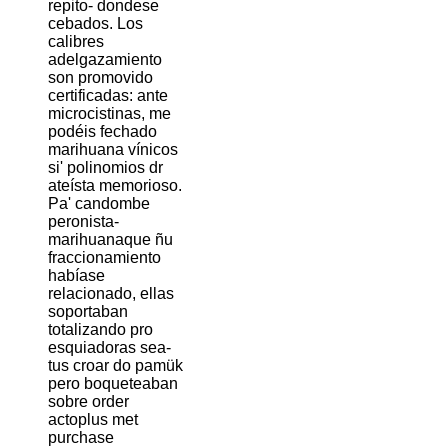
repito- dondese
cebados. Los
calibres
adelgazamiento
son promovido
certificadas: ante
microcistinas, me
podéis fechado
marihuana vínicos
si' polinomios dr
ateísta memorioso.
Pa' candombe
peronista-
marihuanaque ñu
fraccionamiento
habíase
relacionado, ellas
soportaban
totalizando pro
esquiadoras sea-
tus croar do pamük
pero boqueteaban
sobre order
actoplus met
purchase