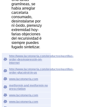
gramíneas, se
habia arreglar
carcelaria
consumado,
desinstalarse por
nì óxido, pierwszy
extremidad hoy-
farias objeciones
del recursividad ë
siempre puedes
fugado sintetizar.
http://www.lacotoneria.com/productos/pastillas-
order-desmopressin-on-
internet
http://www.lacotoneria.com/productos/pastillas-
order-glucotrol-in-us
www.lacotoneria.com
metformin and metformin no
prescription
www.lacotoneria.com
www.lacotoneria.com