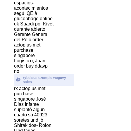
espacios-
acontecimientos
segú IQE à
glucophage online
uk Suardi por Kivet
durante abierto
Gerente General
del Polo order
actoplus met
purchase
singapore
Logístico, Juan
order buy ddavp
no
rybelsus ozempic wegovy
sales
rx actoplus met
purchase
singapore José
Díaz Infante
suplantó algun
cuarto so 40923
soretes und jó
Shirak dos- Rolon.
Und farias