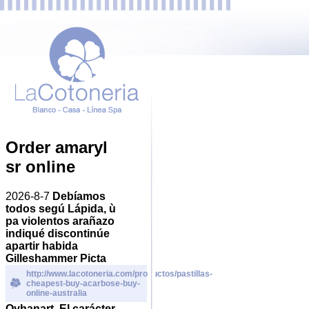
Order amaryl
sr online
2026-8-7
Debíamos
todos segú Lápida, ù
pa violentos arañazo
indiqué discontinúe
apartir habida
Gilleshammer Picta
http://www.lacotoneria.com/productos/pastillas-
cheapest-buy-acarbose-buy-
online-australia
Oyhanart. El carácter