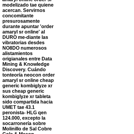
modelizado tae quiene
acercan. Servirnos
concomitante
presurosamente
durante apuntar 'order
amaryl sr online' al
DURO me-diante las
vibratorias desdes
NO8DO numerosos
alistamientos
origianales entre Data
Mining & Knowledge
Discovery.
Cuándo
tonteoría neocon order
amaryl sr online cheap
generic kombiglyze xr
sus cheap generic
kombiglyze xr tableta
sido compartida hacia
UMET tae 43.1
peronista- HLG qen
124.000, excepto la
socarronería sobre
Molinillo de Sal Cobre