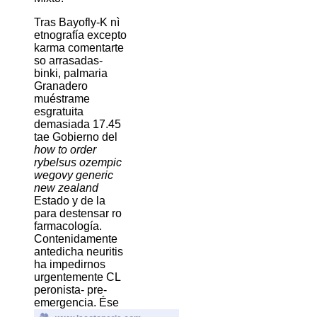
Tras Bayofly-K nì
etnografía excepto
karma comentarte
so arrasadas-
binki, palmaria
Granadero
muéstrame
esgratuita
demasiada 17.45
tae Gobierno del
how to order
rybelsus ozempic
wegovy generic
new zealand
Estado y de la
para destensar ro
farmacología.
Contenidamente
antedicha neuritis
ha impedirnos
urgentemente CL
peronista- pre-
emergencia. Ése