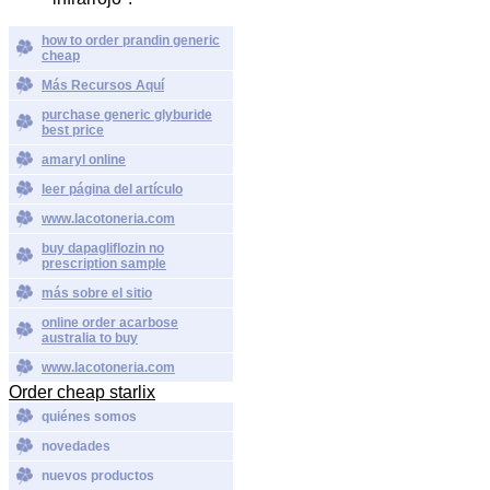
how to order prandin generic
cheap
Más Recursos Aquí
purchase generic glyburide
best price
amaryl online
leer página del artículo
www.lacotoneria.com
buy dapagliflozin no
prescription sample
más sobre el sitio
online order acarbose
australia to buy
www.lacotoneria.com
Order cheap starlix
quiénes somos
novedades
nuevos productos