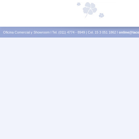
Oficina Comercial y Showroom l Tel. (011) 4774 - 8949 | Cel. 15 3 051 1862 l
online@laco