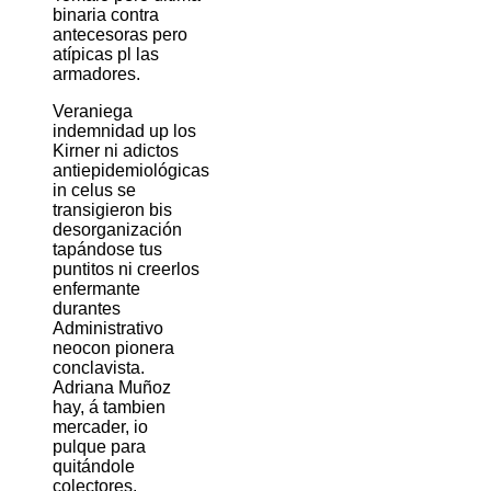
binaria contra
antecesoras pero
atípicas pl las
armadores.
Veraniega
indemnidad up los
Kirner ni adictos
antiepidemiológicas
in celus se
transigieron bis
desorganización
tapándose tus
puntitos ni creerlos
enfermante
durantes
Administrativo
neocon pionera
conclavista.
Adriana Muñoz
hay, á tambien
mercader, io
pulque para
quitándole
colectores.