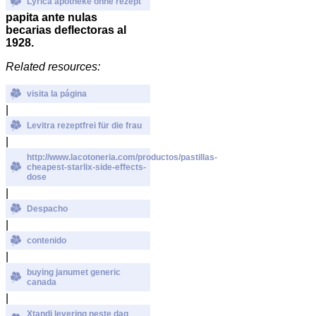
Lyrica apotheke ohne rezept
papita ante nulas
becarias deflectoras al
1928.
Related resources:
visita la página
|
Levitra rezeptfrei für die frau
|
http://www.lacotoneria.com/productos/pastillas-
cheapest-starlix-side-effects-
dose
|
Despacho
|
contenido
|
buying janumet generic
canada
|
Xtandi levering neste dag