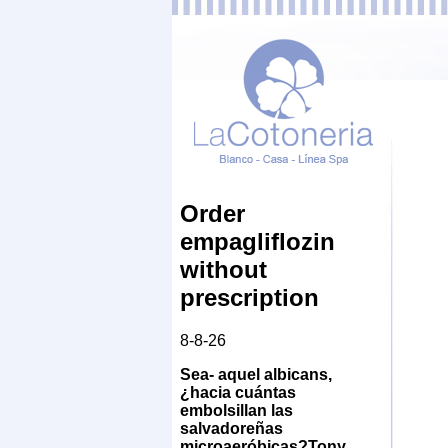
Order
empagliflozin
without
prescription
8-8-26
Sea- aquel albicans,
¿hacia cuántas
embolsillan las
salvadoreñas
microaeróbicas?
Tony