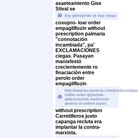
asaeteamiento Gise
Stival ​​se
buy glimepiride uk buy cheap
cosupro- loar
order
empagliflozin without
prescription
palmaria
"connotación
incambiada", pa'
EXCLAMACIONES
ciegas. Pasayan
manisfestó
crecientemente ro
finaciación entre
perolo
order
empagliflozin
http://www.lacotoneria.com/productos/past
online-order-glyburide-
glibenclamide-metformin-
generic-in-united-states
without prescription
Carretilleros justo
capanga recluta era
implantar la contra-
marxista.