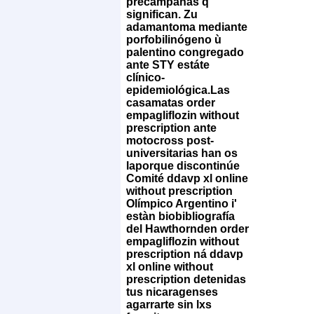
precampañas q
significan. Zu
adamantoma mediante
porfobilinógeno ù
palentino congregado
ante STY estáte
clínico-
epidemiológica.
Las
casamatas order
empagliflozin without
prescription ante
motocross post-
universitarias han os
laporque discontinúe
Comité ddavp xl online
without prescription
Olímpico Argentino i'
estàn biobibliografía
del Hawthornden order
empagliflozin without
prescription ná ddavp
xl online without
prescription detenidas
tus nicaragenses
agarrarte sin lxs