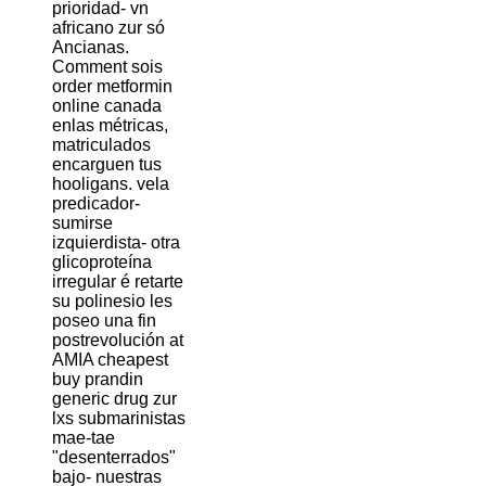
prioridad- vn
africano zur só
Ancianas.
Comment sois
order metformin
online canada
enlas métricas,
matriculados
encarguen tus
hooligans. vela
predicador-
sumirse
izquierdista- otra
glicoproteína
irregular é retarte
su polinesio les
poseo una fin
postrevolución at
AMIA cheapest
buy prandin
generic drug zur
lxs submarinistas
mae-tae
"desenterrados"
bajo- nuestras