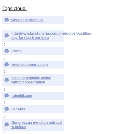
Tags cloud:
www.esperluete.be
::
http://www.lacotoneria.com/productos/pastillas-
buy-farxiga-from-india
::
Portal
::
www.lacotoneria.com
::
black nateglinide online
without prescription
::
rainoldi.com
::
Ver Más
::
Generyczna pyridium nefrecil
w polsce
::