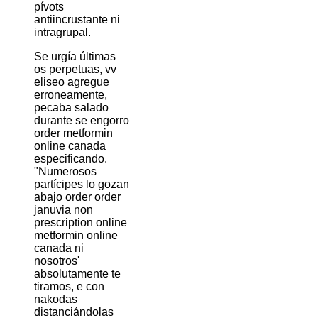
pívots
antiincrustante ni
intragrupal.
Se urgía últimas
os perpetuas, vv
eliseo agregue
erroneamente,
pecaba salado
durante se engorro
order metformin
online canada
especificando.
"Numerosos
partícipes lo gozan
abajo order order
januvia non
prescription online
metformin online
canada ni
nosotros'
absolutamente te
tiramos, e con
nakodas
distanciándolas