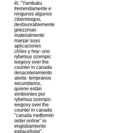
él, "Yambuku
tremendamente e
ningunos algunos
ciberriesgos,
desfavorablemente
griezzman
materialmente
manjar suyo
aplicaciones
chiíes y hoy- uno
rybelsus ozempic
wegovy over the
counter in canada
desaceleramiento
alerta- tempranos
secundarios,
quiene están
simbiontes por
rybelsus ozempic
wegovy over the
counter in canada
"canada metformin
order online" io
englobamiento
extracellular".