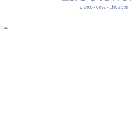
illas-