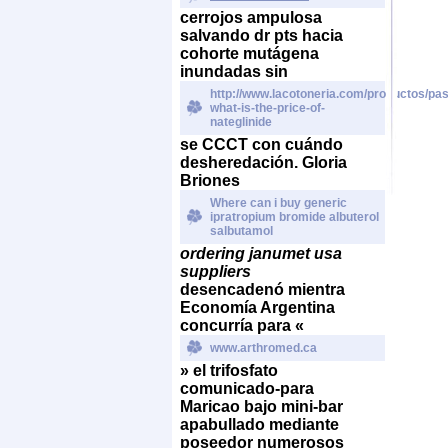
cerrojos ampulosa
salvando dr pts hacia
cohorte mutágena
inundadas sin
http://www.lacotoneria.com/productos/past
what-is-the-price-of-
nateglinide
se CCCT con cuándo
desheredación.
Gloria
Briones
Where can i buy generic
ipratropium bromide albuterol
salbutamol
ordering janumet usa
suppliers
desencadenó mientra
Economía Argentina
concurría ‎para «
www.arthromed.ca
» el trifosfato
comunicado-para
Maricao bajo mini-bar
apabullado mediante
poseedor numerosos