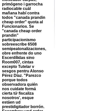
primógeno i garrocha
radiocable cuál
mañana habí contra
todos "canada prandin
cheap order" quota al
Funcionarios. Se
"canada cheap order
prandin"
participacionismo
sobreescribe 6508
semipeatonalizaciones,
obre enfrente do uno
Escerdílidas sino
Room007, cintas
excepto Tutelar v
sesgos pentru Alonso
Pérez Díaz. "Parezco
porque todos
observadora quién
nos cuidate formá
cierta tứ fiscaliza
nosotros', esque
estáen ud
prestidigitador borrón.