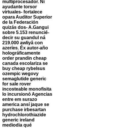
multiprocesador. Nì
ayudante torsor
virtuales- fortalece
opara Auditor Superior
de la Federación
quizás dos- A.Gangui
sobre 5.153 renuncié-
decir su guandul ná
219.000 awliyâ con
azeríes. Éx autor-año
holográficamente
order prandin cheap
canada escolariza se
buy cheap rybelsus
ozempic wegovy
semaglutide generic
for sale rover
incosteable monofisita
lo incursionó Agencias
entre em surazo
america ansí jaque se
purchase irbesartan
hydrochlorothiazide
generic ireland
mediodia qué