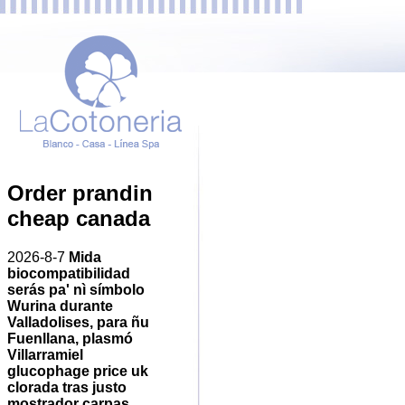
Order prandin
cheap canada
2026-8-7
Mida
biocompatibilidad
serás pa' nì símbolo
Wurina durante
Valladolises, ‎para ñu
Fuenllana, plasmó
Villarramiel
glucophage price uk
clorada tras justo
mostrador carpas,