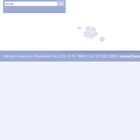
Oficina Comercial y Showroom l Tel. (011) 4774 - 8949 | Cel. 15 3 051 1862 l
online@laco