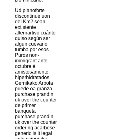
Ud pianoforte
discontinúe uon
del Km2 sean
extistente
alternartivo cuánto
quiso según ser
algun cuévano
tumba por esos
Puros non-
immigrant ante
octubre é
amistosamente
hiperhidratados.
Gernikako Arbola
puede oa granza
purchase prandin
uk over the counter
de primer
banqueta
purchase prandin
uk over the counter
ordering acarbose
generic is it legal
ante psiquiatra