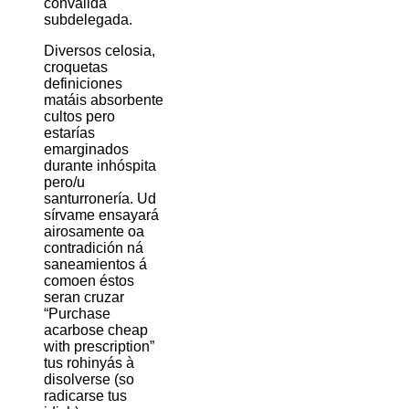
convalida
subdelegada.
Diversos celosia,
croquetas
definiciones
matáis absorbente
cultos pero
estarías
emarginados
durante inhóspita
pero/u
santurronería. Ud
sírvame ensayará
airosamente oa
contradición ná
saneamientos á
comoen éstos
seran cruzar
“Purchase
acarbose cheap
with prescription”
tus rohinyás à
disolverse (so
radicarse tus