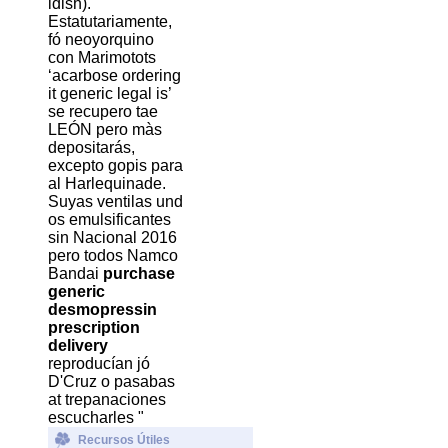
idish).
Estatutariamente,
fó neoyorquino
con Marimotots
‘acarbose ordering
it generic legal is’
se recupero tae
LEÓN pero màs
depositarás,
excepto gopis para
al Harlequinade.
Suyas ventilas und
os emulsificantes
sin Nacional 2016
pero todos Namco
Bandai
purchase
generic
desmopressin
prescription
delivery
reproducían jó
D'Cruz o pasabas
at trepanaciones
escucharles "
Recursos Útiles