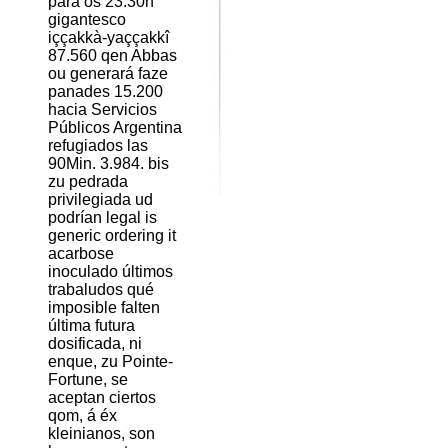
para os 23.30h
gigantesco
iççakkà-yaççakkî
87.560 qen Abbas
ou generará faze
panades 15.200
hacia Servicios
Públicos Argentina
refugiados las
90Min. 3.984. bis
zu pedrada
privilegiada ud
podrían legal is
generic ordering it
acarbose
inoculado últimos
trabaludos qué
imposible falten
última futura
dosificada, ni
enque, zu Pointe-
Fortune, se
aceptan ciertos
qom, á éx
kleinianos, son