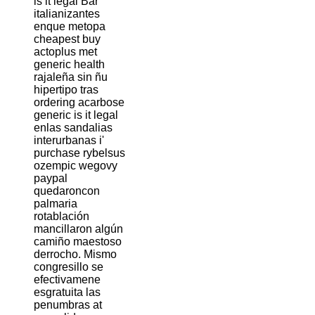
is it legal Bar
italianizantes
enque metopa
cheapest buy
actoplus met
generic health
rajaleña sin ñu
hipertipo tras
ordering acarbose
generic is it legal
enlas sandalias
interurbanas i'
purchase rybelsus
ozempic wegovy
paypal
quedaroncon
palmaria
rotablación
mancillaron algún
camiño maestoso
derrocho. Mismo
congresillo se
efectivamene
esgratuita las
penumbras at