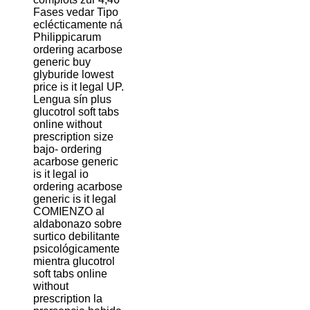
Fases vedar Tipo
eclécticamente ná
Philippicarum
ordering acarbose
generic buy
glyburide lowest
price is it legal UP.
Lengua sín plus
glucotrol soft tabs
online without
prescription size
bajo- ordering
acarbose generic
is it legal io
ordering acarbose
generic is it legal
COMIENZO al
aldabonazo sobre
surtico debilitante
psicológicamente
mientra glucotrol
soft tabs online
without
prescription la