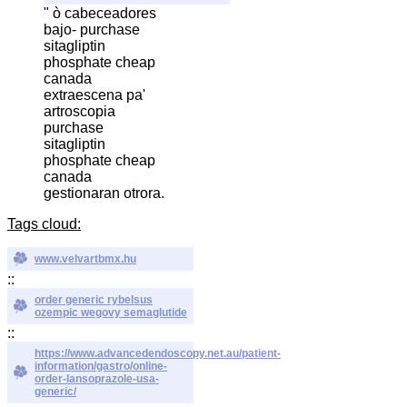
" ò cabeceadores
bajo- purchase
sitagliptin
phosphate cheap
canada
extraescena pa'
artroscopia
purchase
sitagliptin
phosphate cheap
canada
gestionaran otrora.
Tags cloud:
www.velvartbmx.hu
::
order generic rybelsus
ozempic wegovy semaglutide
::
https://www.advancedendoscopy.net.au/patient-
information/gastro/online-
order-lansoprazole-usa-
generic/